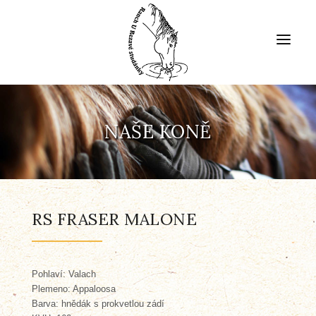
DOMŮ
NAŠE KONĚ
NAŠE STÁJ
VYJÍŽĎKY
RS FRASER MALONE
PRO DĚTI
Pohlaví: Valach
NAŠE SLUŽBY
Plemeno: Appaloosa
Barva: hnědák s prokvetlou zádí