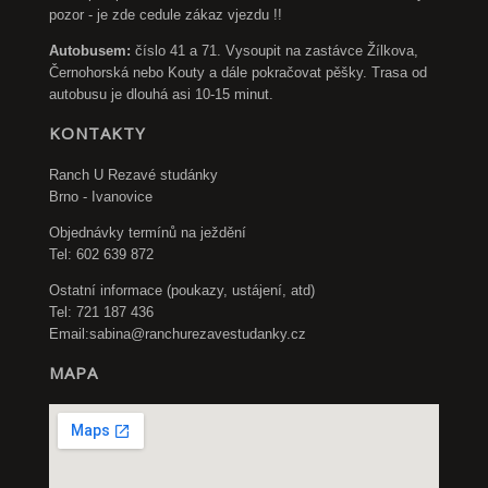
pozor - je zde cedule zákaz vjezdu !!
Autobusem:
číslo 41 a 71. Vysoupit na zastávce Žílkova,
Černohorská nebo Kouty a dále pokračovat pěšky. Trasa od
autobusu je dlouhá asi 10-15 minut.
KONTAKTY
Ranch U Rezavé studánky
Brno - Ivanovice
Objednávky termínů na ježdění
Tel: 602 639 872
Ostatní informace (poukazy, ustájení, atd)
Tel: 721 187 436
Email:
sabina@ranchurezavestudanky.cz
MAPA